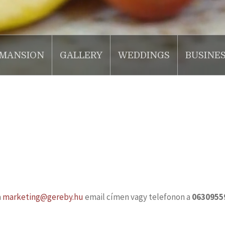
MANSION
GALLERY
WEDDINGS
BUSINE
a
marketing@gereby.hu
email címen vagy telefonon a
0630955