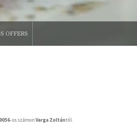
SS OFFERS
9056
-os számon
Varga Zoltán
tól.