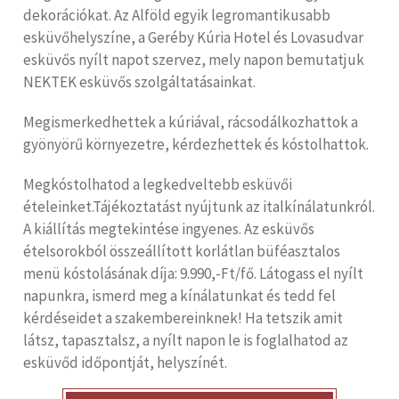
dekorációkat. Az Alföld egyik legromantikusabb
esküvőhelyszíne, a Geréby Kúria Hotel és Lovasudvar
esküvős nyílt napot szervez, mely napon bemutatjuk
NEKTEK esküvős szolgáltatásainkat.
Megismerkedhettek a kúriával, rácsodálkozhattok a
gyönyörű környezetre, kérdezhettek és kóstolhattok.
Megkóstolhatod a legkedveltebb esküvői
ételeinket.Tájékoztatást nyújtunk az italkínálatunkról.
A kiállítás megtekintése ingyenes. Az esküvős
ételsorokból összeállított korlátlan büféasztalos
menü kóstolásának díja: 9.990,-Ft/fő. Látogass el nyílt
napunkra, ismerd meg a kínálatunkat és tedd fel
kérdéseidet a szakembereinknek! Ha tetszik amit
látsz, tapasztalsz, a nyílt napon le is foglalhatod az
esküvőd időpontját, helyszínét.