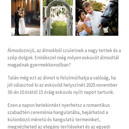
Álmodozni jó, az álmokból születnek a nagy tettek és a
szép dolgok. Emlékszel még milyen esküvőt álmodtál
magadnak gyermekkorodban?
Talán még ezt az álmot is felülmúlhatja a valóság, ha
jól választod ki az esküvőd helyszínét.2025.november
30-án 10 órától 15 óráig esküvős nyílt napot tartunk.
Ezen a napon betekintést nyerhetsz a romantikus
szabadtéri ceremónia hangulatába, bejárhatod a
különböző méretű és hangulatú termeinket,
megnézheted az elegáns terítéseket és az egyedi