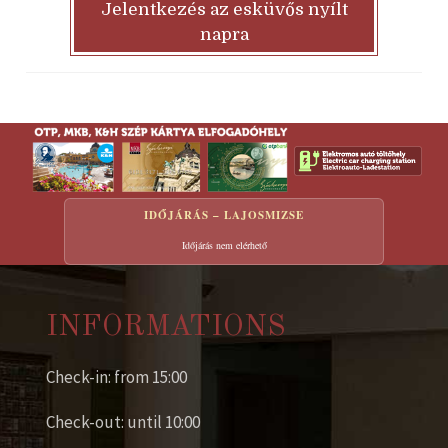
Jelentkezés az esküvős nyílt
napra
IDŐJÁRÁS – LAJOSMIZSE
Időjárás nem elérhető
INFORMATIONS
Check-in: from 15:00
Check-out: until 10:00