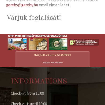
gereby@gereby.hu
email címen lehet!
Várjuk foglalását!
IDŐJÁRÁS – LAJOSMIZSE
Időjárás nem elérhető
INFORMATIONS
Check-in: from 15:00
Check-out: until 10:00