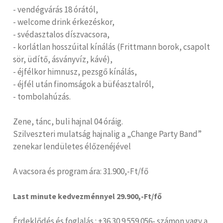
- vendégvárás 18 órától,
- welcome drink érkezéskor,
- svédasztalos díszvacsora,
- korlátlan hosszúital kínálás (Frittmann borok, csapolt
sör, üdítő, ásványvíz, kávé),
- éjfélkor himnusz, pezsgő kínálás,
- éjfél után finomságok a büféasztalról,
- tombolahúzás.
Zene, tánc, buli hajnal 04 óráig.
Szilveszteri mulatság hajnalig a „Change Party Band”
zenekar lendületes élőzenéjével
A vacsora és program ára: 31.900,-Ft/fő
Last minute kedvezménnyel 29.900,-Ft/fő
Érdeklődés és foglalás : +36 30 9 559 056- számon vagy a