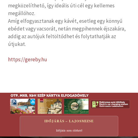
megközelíthető, így ideális úti cél egy kellemes
megállóhoz.
Amíg elfogyasztanak egy kávét, esetleg egy könnyű
ebédet vagy vacsorát, netán megpihennek éjszakára,
addig az autójuk feltöltődhet és folytathatják az
útjukat.
https://gereby.hu
IDŐJÁRÁS – LAJOSMIZSE
Időjárás nem elérhető