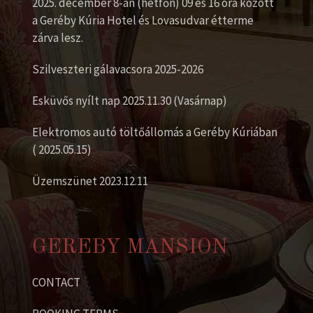
2025. december 8-án (hétfőn) 09 és 16 óra között
a Geréby Kúria Hotel és Lovasudvar étterme
zárva lesz.
Szilveszteri gálavacsora 2025-2026
Esküvős nyílt nap 2025.11.30 (Vasárnap)
Elektromos autó töltőállomás a Geréby Kúriában
( 2025.05.15)
Üzemszünet 2023.12.11
GEREBY MANSION
CONTACT