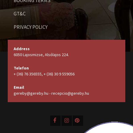
BOOKING TERMS
GT&C
PRIVACY POLICY
Address
6050 Lajosmizse, Alsólajos 224.
Telefon
+ (36) 76 356555, + (36) 30 9 559056
Email
gereby@gereby.hu - recepcio@gereby.hu