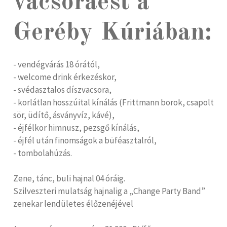
vacsoraest a
Geréby Kúriában:
- vendégvárás 18 órától,
- welcome drink érkezéskor,
- svédasztalos díszvacsora,
- korlátlan hosszúital kínálás (Frittmann borok, csapolt
sör, üdítő, ásványvíz, kávé),
- éjfélkor himnusz, pezsgő kínálás,
- éjfél után finomságok a büféasztalról,
- tombolahúzás.
Zene, tánc, buli hajnal 04 óráig.
Szilveszteri mulatság hajnalig a „Change Party Band”
zenekar lendületes élőzenéjével