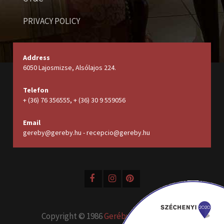
PRIVACY POLICY
Address
6050 Lajosmizse, Alsólajos 224.
Telefon
+ (36) 76 356555, + (36) 30 9 559056
Email
gereby@gereby.hu - recepcio@gereby.hu
Copyright © 1986
Geréby Kúria Hotel és