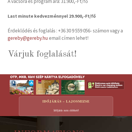
A vacsora és program ára: 31.900,-Ft/fő
Last minute kedvezménnyel 29.900,-Ft/fő
Érdeklődés és foglalás : +36 30 9 559 056- számon vagy a
gereby@gereby.hu
email címen lehet!
Várjuk foglalását!
IDŐJÁRÁS – LAJOSMIZSE
Időjárás nem elérhető