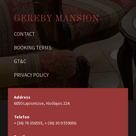
GEREBY MANSION
CONTACT
BOOKING TERMS
GT&C
PRIVACY POLICY
Address
6050 Lajosmizse, Alsólajos 224.
Telefon
+ (36) 76 356555, + (36) 30 9 559056