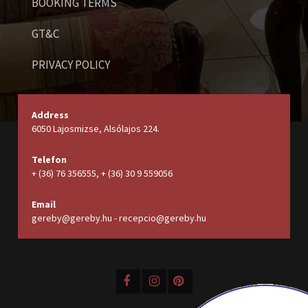
BOOKING TERMS
GT&C
PRIVACY POLICY
Address
6050 Lajosmizse, Alsólajos 224.
Telefon
+ (36) 76 356555, + (36) 30 9 559056
Email
gereby@gereby.hu - recepcio@gereby.hu