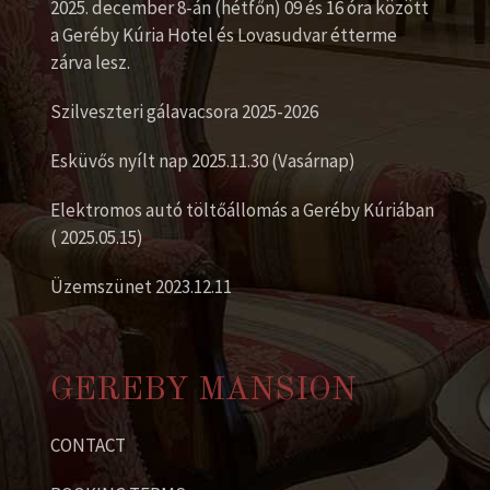
2025. december 8-án (hétfőn) 09 és 16 óra között
a Geréby Kúria Hotel és Lovasudvar étterme
zárva lesz.
Szilveszteri gálavacsora 2025-2026
Esküvős nyílt nap 2025.11.30 (Vasárnap)
Elektromos autó töltőállomás a Geréby Kúriában
( 2025.05.15)
Üzemszünet 2023.12.11
GEREBY MANSION
CONTACT